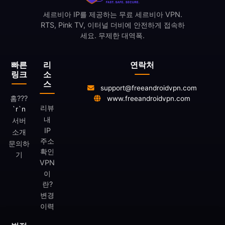
세르비아 IP를 제공하는 무료 세르비아 VPN.
RTS, Pink TV, 이터널 더비에 안전하게 접속하
세요. 무제한 대역폭.
빠른
리
연락처
링크
소
스
support@freeandroidvpn.com
홈
???
www.freeandroidvpn.com
리뷰
`r`n
내
서버
IP
소개
주소
문의하
확인
기
VPN
이
란?
변경
이력