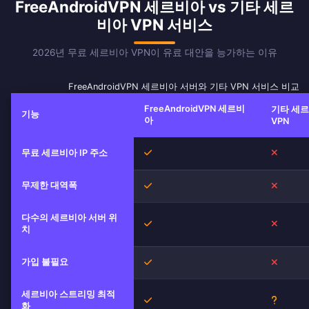
FreeAndroidVPN 세르비아 vs 기타 세르
비아 VPN 서비스
2026년 무료 세르비아 VPN이 유료 대안을 능가하는 이유
FreeAndroidVPN 세르비아 서버와 기타 VPN 서비스 비교
FreeAndroidVPN 세르비
기타 세
기능
아
VPN
무료 세르비아 IP 주소
예
아니오
무제한 대역폭
예
아니오
다수의 세르비아 서버 위
예
아니오
치
가입 불필요
예
아니오
세르비아 스트리밍 최적
예
불확실
화