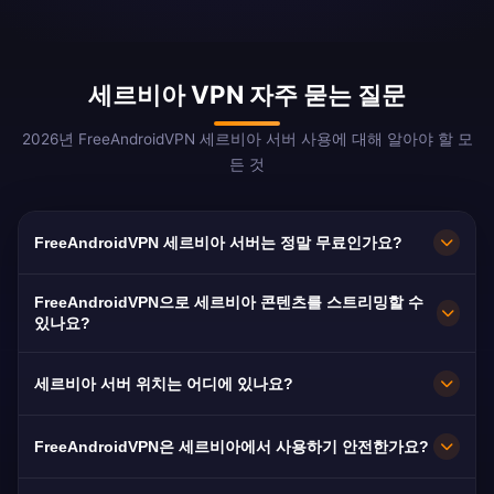
세르비아 VPN 자주 묻는 질문
2026년 FreeAndroidVPN 세르비아 서버 사용에 대해 알아야 할 모
든 것
FreeAndroidVPN 세르비아 서버는 정말 무료인가요?
네! FreeAndroidVPN 세르비아 서버는 100% 무료
FreeAndroidVPN으로 세르비아 콘텐츠를 스트리밍할 수
입니다. 350만 명 이상의 세르비아 디아스포라에
있나요?
게 필수적입니다.
세르비아 VPN은 RTS와 Pink TV에 최적화되어 원
세르비아 서버 위치는 어디에 있나요?
활한 세르비아어 스트리밍을 제공합니다.
FreeAndroidVPN은 세르비아 전역의 베오그라드,
FreeAndroidVPN은 세르비아에서 사용하기 안전한가요?
노비사드, 니시에 여러 고속 서버를 유지합니다. 모
든 서버는 최대 속도를 위해 10Gbps 연결을 제공
물론입니다. AES-256 암호화와 노로그 정책을 사