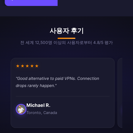
사용자 후기
전 세계 12,500명 이상의 사용자로부터 4.8/5 평가
★★★★★
★★
"Good alternative to paid VPNs. Connection
"Work
drops rarely happen."
satisf
Michael R.
Toronto, Canada