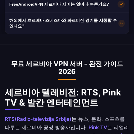
FreeAndroidVPN 세르비아 서버는 얼마나 빠른가요?
합니다. 앱에서 선호하는 세르비아 도시를 선택하
용합니다. VPN은 발칸 반도에서 프라이버시를 강
여 위치와 요구 사항에 따른 최적의 성능을 얻으세
화합니다.
10Gbps 서버를 제공합니다. 세르비아의 SBB와
해외에서 츠르베나 즈베즈다와 파르티잔 경기를 시청할 수
요.
MTS 광섬유를 통한 평균 50Mbps 속도는 꾸준히
있나요?
향상되고 있습니다.
네! 세르비아 수퍼리가 경기와 이터널 더비(츠르베
나 즈베즈다 vs 파르티잔)는 RTS와 Arena Sport
에서 지역 제한된 세르비아어 해설과 함께 중계됩
무료 세르비아 VPN 서버 - 완전 가이드
니다. 저희 VPN으로 전 세계 세르비아 커뮤니티에
2026
즉시 접속을 제공합니다.
세르비아 텔레비전: RTS, Pink
TV & 발칸 엔터테인먼트
RTS(Radio-televizija Srbije)
는 뉴스, 문화, 스포츠를
다루는 세르비아 공영 방송사입니다.
Pink TV
는 리얼리