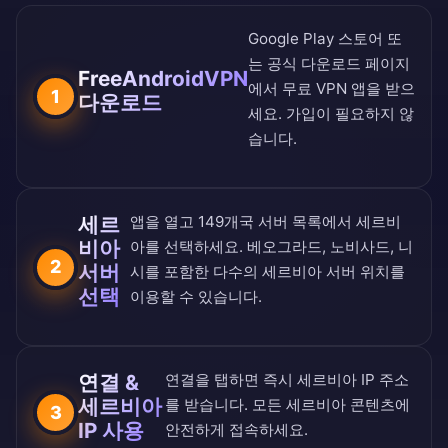
Google Play 스토어
또
는
공식 다운로드 페이지
FreeAndroidVPN
에서 무료 VPN 앱을 받으
1
다운로드
세요. 가입이 필요하지 않
습니다.
세르
앱을 열고
149개국 서버 목록
에서 세르비
비아
아를 선택하세요. 베오그라드, 노비사드, 니
2
서버
시를 포함한 다수의 세르비아 서버 위치를
선택
이용할 수 있습니다.
연결 &
연결을 탭하면 즉시 세르비아 IP 주소
세르비아
를 받습니다. 모든 세르비아 콘텐츠에
3
IP 사용
안전하게 접속하세요.