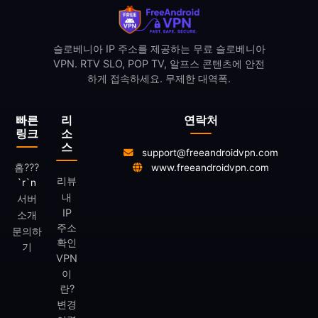
슬로베니아 IP 주소를 제공하는 무료 슬로베니아
VPN. RTV SLO, POP TV, 알프스 콘텐츠에 안전
하게 접속하세요. 무제한 대역폭.
빠른
리
연락처
링크
소
스
support@freeandroidvpn.com
홈
???
www.freeandroidvpn.com
리뷰
`r`n
내
서버
IP
소개
주소
문의하
확인
기
VPN
이
란?
변경