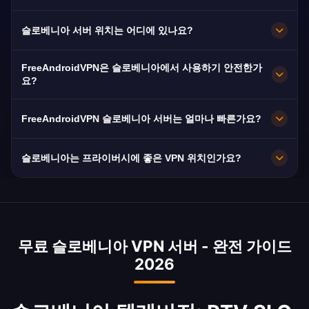
슬로베니아 VPN은 RTV SLO와 POP TV에 최적화
슬로베니아 서버 위치는 어디에 있나요?
되어 원활한 슬로베니아 스트리밍을 제공합니다.
FreeAndroidVPN은 슬로베니아 전역의 류블랴나,
FreeAndroidVPN은 슬로베니아에서 사용하기 안전한가
마리보르, 코페르에 여러 고속 서버를 유지합니다.
요?
모든 서버는 최대 속도를 위해 10Gbps 연결을 제
물론입니다. AES-256 암호화와 노로그 정책을 사
공합니다. 앱에서 선호하는 슬로베니아 도시를 선
FreeAndroidVPN 슬로베니아 서버는 얼마나 빠른가요?
용합니다. 강력한 인터넷 자유를 가진 국가에서
택하여 위치와 필요에 따라 최적의 성능을 얻을 수
EU GDPR이 적용됩니다.
10Gbps 서버를 갖추고 있습니다. Telekom
있습니다.
슬로베니아는 프라이버시에 좋은 VPN 위치인가요?
Slovenije 광섬유를 통한 슬로베니아의 80Mbps
평균 속도는 우수합니다.
네! 슬로베니아는 강력한 인터넷 자유, GDPR 보호,
잘 규제된 통신 부문을 가진 EU 회원국입니다. 더
조용하고 프라이버시를 존중하는 EU 관할권 중 하
무료 슬로베니아 VPN 서버 - 완전 가이드
나입니다.
2026