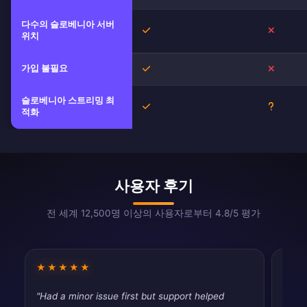
다수의 슬로베니아 서버
예
아니오
위치
가입 불필요
예
아니오
슬로베니아 스트리밍 최
예
불확실
적화
사용자 후기
전 세계 12,500명 이상의 사용자로부터 4.8/5 평가
★★★★★
★★
"Had a minor issue first but support helped
"Good