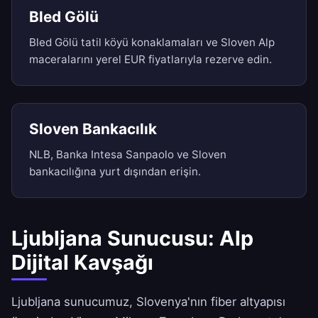
Bled Gölü
Bled Gölü tatil köyü konaklamaları ve Sloven Alp
maceralarını yerel EUR fiyatlarıyla rezerve edin.
Sloven Bankacılık
NLB, Banka Intesa Sanpaolo ve Sloven
bankacılığına yurt dışından erişin.
Ljubljana Sunucusu: Alp
Dijital Kavşağı
Ljubljana sunucumuz, Slovenya'nın fiber altyapısı