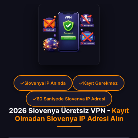
Slovenya IP Anında
Kayıt Gerekmez
60 Saniyede Slovenya IP Adresi
2026 Slovenya Ücretsiz VPN -
Kayıt
Olmadan Slovenya IP Adresi Alın