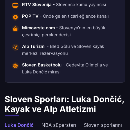
RTV Slovenija
- Slovence kamu yayıncısı
POP TV
- Önde gelen ticari eğlence kanalı
Mimovrste.com
- Slovenya'nın en büyük
çevrimiçi perakendecisi
Alp Turizmi
- Bled Gölü ve Sloven kayak
merkezi rezervasyonu
Sloven Basketbolu
- Cedevita Olimpija ve
Luka Dončić mirası
Sloven Sporları: Luka Dončić,
Kayak ve Alp Atletizmi
Luka Dončić
— NBA süperstarı — Sloven sporlarını