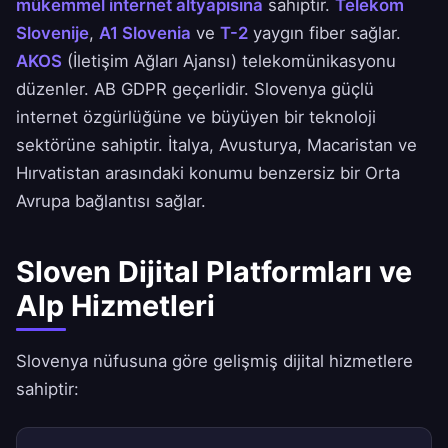
mükemmel internet altyapısına
sahiptir.
Telekom
Slovenije
,
A1 Slovenia
ve
T-2
yaygın fiber sağlar.
AKOS
(İletişim Ağları Ajansı) telekomünikasyonu
düzenler. AB GDPR geçerlidir. Slovenya güçlü
internet özgürlüğüne ve büyüyen bir teknoloji
sektörüne sahiptir. İtalya, Avusturya, Macaristan ve
Hırvatistan arasındaki konumu benzersiz bir Orta
Avrupa bağlantısı sağlar.
Sloven Dijital Platformları ve
Alp Hizmetleri
Slovenya nüfusuna göre gelişmiş dijital hizmetlere
sahiptir: