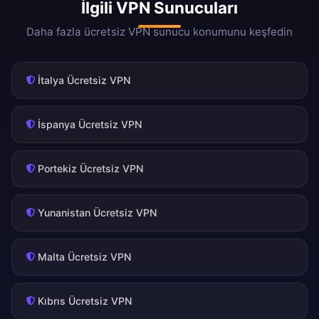
İlgili VPN Sunucuları
Daha fazla ücretsiz VPN sunucu konumunu keşfedin
İtalya Ücretsiz VPN
İspanya Ücretsiz VPN
Portekiz Ücretsiz VPN
Yunanistan Ücretsiz VPN
Malta Ücretsiz VPN
Kıbrıs Ücretsiz VPN