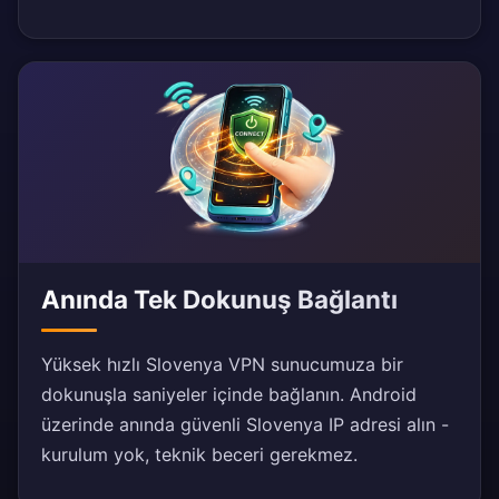
Anında Tek Dokunuş Bağlantı
Yüksek hızlı Slovenya VPN sunucumuza bir
dokunuşla saniyeler içinde bağlanın. Android
üzerinde anında güvenli Slovenya IP adresi alın -
kurulum yok, teknik beceri gerekmez.