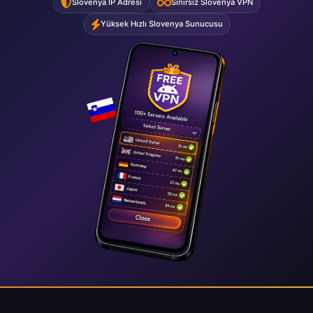
Slovenya IP Adresi
Sınırsız Slovenya VPN
Yüksek Hızlı Slovenya Sunucusu