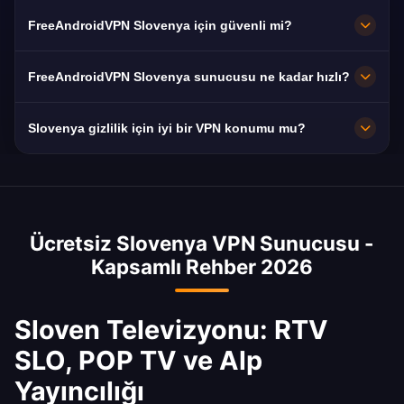
akışı sunar.
FreeAndroidVPN, Ljubljana, Maribor, Koper'de
FreeAndroidVPN Slovenya için güvenli mi?
Slovenya genelinde birden fazla yüksek hızlı
sunucu bulundurmaktadır. Tüm sunucularda
Kesinlikle. Kayıt tutmama politikasıyla AES-256
FreeAndroidVPN Slovenya sunucusu ne kadar hızlı?
maksimum hız için 10Gbps bağlantılar
şifreleme. Güçlü internet özgürlüğüne sahip bir
mevcuttur. Konumunuza ve ihtiyaçlarınıza göre
AB üyesi ülkede GDPR koruması.
10Gbps sunucular. Slovenya'nın Telekom
Slovenya gizlilik için iyi bir VPN konumu mu?
optimum performans için uygulamada tercih
Slovenije fiber ile 80 Mbps ortalama hızı
ettiğiniz Sloven şehri seçebilirsiniz.
mükemmeldir.
Evet! Slovenya güçlü internet özgürlüğü, GDPR
koruması ve iyi düzenlenmiş bir
telekomünikasyon sektörüne sahip bir AB
Ücretsiz Slovenya VPN Sunucusu -
üyesidir. AB'nin daha sessiz ve gizliliğe saygılı
Kapsamlı Rehber 2026
yetki alanlarından biridir.
Sloven Televizyonu: RTV
SLO, POP TV ve Alp
Yayıncılığı