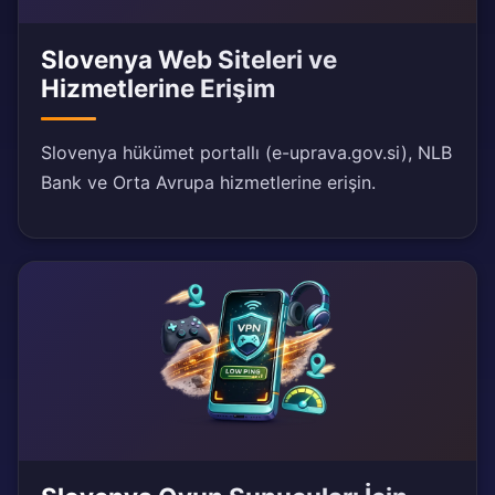
Slovenya Web Siteleri ve
Hizmetlerine Erişim
Slovenya hükümet portallı (e-uprava.gov.si), NLB
Bank ve Orta Avrupa hizmetlerine erişin.