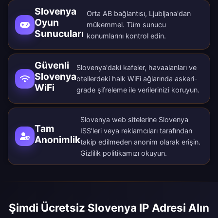
Slovenya
Orta AB bağlantısı, Ljubljana'dan
Oyun
mükemmel.
Tüm sunucu
Sunucuları
konumlarını
kontrol edin.
Güvenli
Slovenya'daki kafeler, havaalanları ve
Slovenya
otellerdeki halk WiFi ağlarında askeri-
WiFi
grade şifreleme ile verilerinizi koruyun.
Slovenya web sitelerine Slovenya
Tam
ISS'leri veya reklamcıları tarafından
Anonimlik
takip edilmeden anonim olarak erişin.
Gizlilik politikamızı
okuyun.
Şimdi Ücretsiz Slovenya IP Adresi Alın