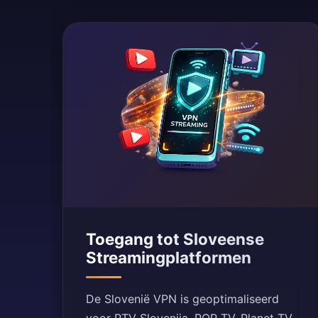
Toegang tot Sloveense
Streamingplatformen
De Slovenië VPN is geoptimaliseerd