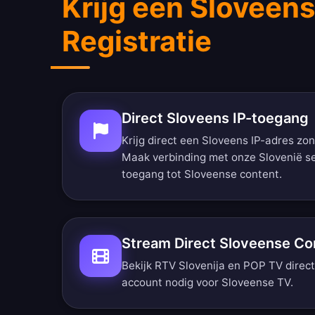
Krijg een Sloveens
Registratie
Direct Sloveens IP-toegang
Krijg direct een Sloveens IP-adres zon
Maak verbinding met onze Slovenië ser
toegang tot Sloveense content.
Stream Direct Sloveense Co
Bekijk RTV Slovenija en POP TV direct 
account nodig voor Sloveense TV.