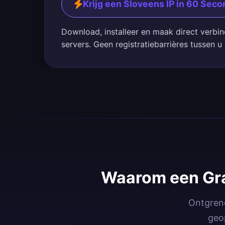
Krijg een Sloveens IP in 60 Sec
Download, installeer en maak direct verbi
servers. Geen registratiebarrières tussen u
Waarom een Gra
Ontgrend
geo