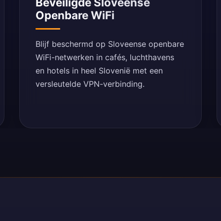
Beveiligde Sloveense
Openbare WiFi
Blijf beschermd op Sloveense openbare
WiFi-netwerken in cafés, luchthavens
en hotels in heel Slovenië met een
versleutelde VPN-verbinding.