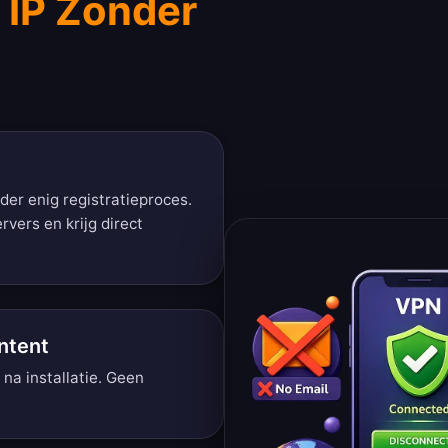
 IP Zonder
der enig registratieproces.
vers en krijg direct
ntent
na installatie. Geen