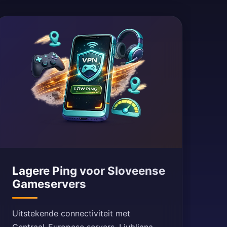
Lagere Ping voor Sloveense
Gameservers
Uitstekende connectiviteit met