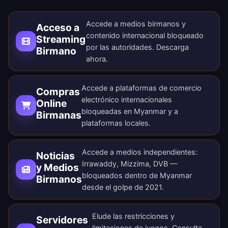
Accede a medios birmanos y
Acceso a
contenido internacional bloqueado
Streaming
por las autoridades.
Descarga
Birmano
ahora
.
Accede a plataformas de comercio
Compras
electrónico internacionales
Online
bloqueadas en Myanmar y a
Birmanas
plataformas locales.
Accede a medios independientes:
Noticias
Irrawaddy, Mizzima, DVB —
y Medios
bloqueados dentro de Myanmar
Birmanos
desde el golpe de 2021.
Elude las restricciones y
Servidores
limitaciones de juegos. Consulta