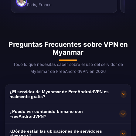
Paris, France
Preguntas Frecuentes sobre VPN en
Myanmar
Todo lo que necesitas saber sobre el uso del servidor de
Myanmar de FreeAndroidVPN en 2026
¿El servidor de Myanmar de FreeAndroidVPN es
realmente gratis?
¡Sí! El servidor de Myanmar de
¿Puedo ver contenido birmano con
FreeAndroidVPN es 100% gratis. Esencial para
FreeAndroidVPN?
la libertad de internet en uno de los países
Nuestra VPN de Myanmar ayuda a acceder
¿Dónde están las ubicaciones de servidores
más restringidos del mundo.