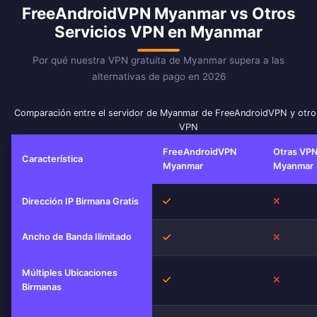
FreeAndroidVPN Myanmar vs Otros
Servicios VPN en Myanmar
Por qué nuestra VPN gratuita de Myanmar supera a las
alternativas de pago en 2026
Comparación entre el servidor de Myanmar de FreeAndroidVPN y otros
VPN
FreeAndroidVPN
Otras VPN
Característica
Myanmar
Myanmar
Sí
No
Dirección IP Birmana Gratis
Ancho de Banda Ilimitado
Sí
No
Múltiples Ubicaciones
Sí
No
Birmanas