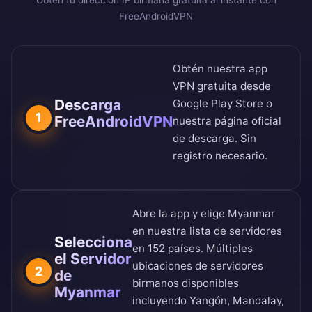
Obtén tu dirección IP birmana gratuita al instante con
FreeAndroidVPN
Obtén nuestra app
VPN gratuita desde
Descarga
Google Play Store
o
1
FreeAndroidVPN
nuestra
página oficial
de descarga
. Sin
registro necesario.
Abre la app y elige Myanmar
en nuestra
lista de servidores
Selecciona
en 152 países
. Múltiples
el Servidor
ubicaciones de servidores
2
de
birmanos disponibles
Myanmar
incluyendo Yangón, Mandalay,