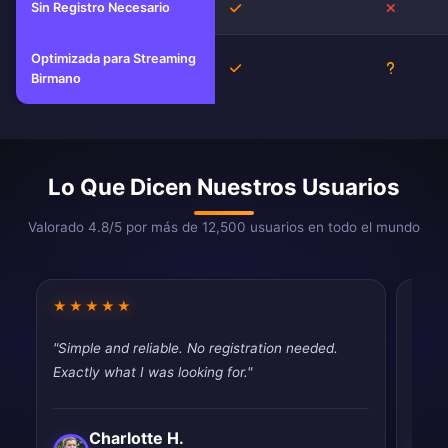
Sin Registro Necesario
Sí
No
Optimizada para Streaming
Sí
Descono
Birmano
Lo Que Dicen Nuestros Usuarios
Valorado 4.8/5 por más de 12,500 usuarios en todo el mundo
★★★★★
★★
"Simple and reliable. No registration needed.
"Fast
Exactly what I was looking for."
tryin
Charlotte H.