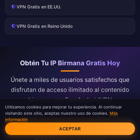
VPN Gratis en EE.UU.
VPN Gratis en Reino Unido
Obtén Tu IP Birmana Gratis Hoy
Únete a miles de usuarios satisfechos que
disfrutan de acceso ilimitado al contenido
birmano con FreeAndroidVPN
Utilizamos cookies para mejorar tu experiencia. Al continuar
visitando este sitio, aceptas nuestro uso de cookies.
Más
información
Consentimiento de cookies
OBTENER IP BIRMANA AHORA
ACEPTAR