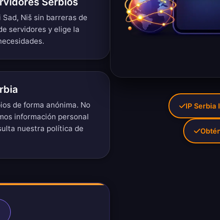
rvidores Serbios
 Sad, Niš sin barreras de
de servidores
y elige la
 necesidades.
rbia
bios de forma anónima. No
IP Serbia 
imos información personal
sulta nuestra
política de
Obtén