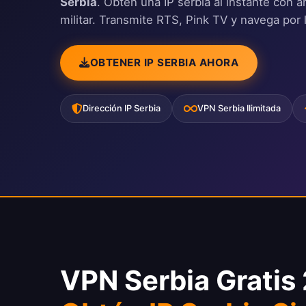
Serbia
. Obtén una IP serbia al instante con 
militar. Transmite RTS, Pink TV y navega por 
OBTENER IP SERBIA AHORA
Dirección IP Serbia
VPN Serbia Ilimitada
VPN Serbia Gratis