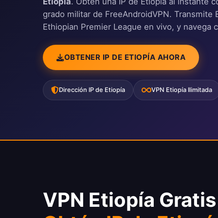
Etiopía
. Obtén una IP de Etiopía al instante 
grado militar de FreeAndroidVPN. Transmite E
Ethiopian Premier League en vivo, y navega c
OBTENER IP DE ETIOPÍA AHORA
Dirección IP de Etiopía
VPN Etiopía Ilimitada
VPN Etiopía Gratis