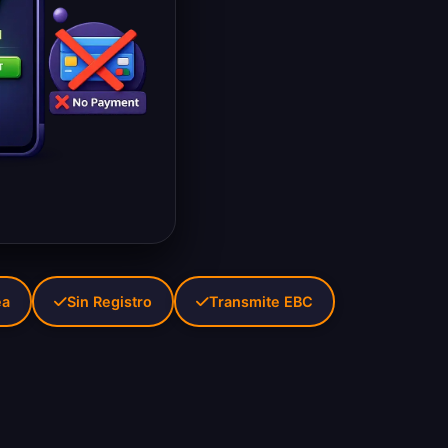
ea
Sin Registro
Transmite EBC