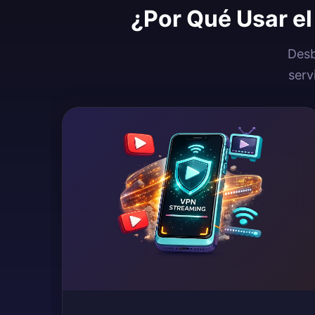
¿Por Qué Usar e
Desb
serv