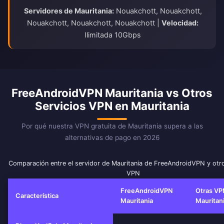
Servidores de Mauritania:
Nouakchott, Nouakchott,
Nouakchott, Nouakchott, Nouakchott |
Velocidad:
Ilimitada 10Gbps
FreeAndroidVPN Mauritania vs Otros
Servicios VPN en Mauritania
Por qué nuestra VPN gratuita de Mauritania supera a las
alternativas de pago en 2026
Comparación entre el servidor de Mauritania de FreeAndroidVPN y otro
VPN
FreeAndroidVPN
Otras VP
Característica
Mauritania
Mauritan