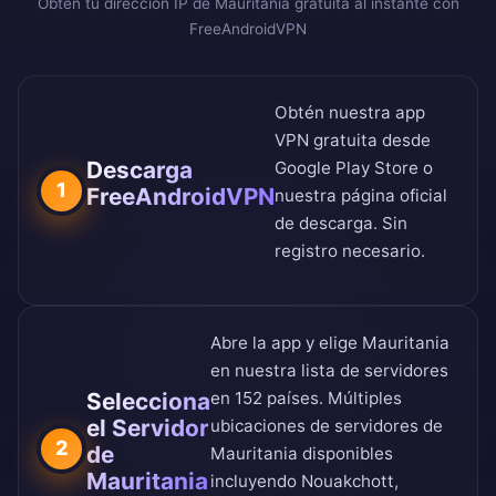
Obtén tu dirección IP de Mauritania gratuita al instante con
FreeAndroidVPN
Obtén nuestra app
VPN gratuita desde
Descarga
Google Play Store
o
1
FreeAndroidVPN
nuestra
página oficial
de descarga
. Sin
registro necesario.
Abre la app y elige Mauritania
en nuestra
lista de servidores
Selecciona
en 152 países
. Múltiples
el Servidor
ubicaciones de servidores de
2
de
Mauritania disponibles
Mauritania
incluyendo Nouakchott,