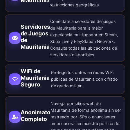
Mauritania
restricciones geográficas.
Conéctate a servidores de juegos
Servidores
de Mauritania para la mejor
de Juegos
experiencia multijugador en Steam,
de
Xbox Live y PlayStation Network.
Mauritania
Consulta todas las
ubicaciones de
servidores disponibles
.
WiFi de
Protege tus datos en redes WiFi
Mauritania
públicas de Mauritania con cifrado
Seguro
de grado militar.
Navega por sitios web de
Mauritania de forma anónima sin ser
Anonimato
rastreado por ISPs o anunciantes
Completo
americanos. Lee nuestra
política de