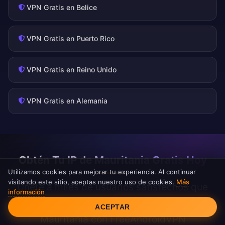
VPN Gratis en Belice
VPN Gratis en Puerto Rico
VPN Gratis en Reino Unido
VPN Gratis en Alemania
Obtén Tu IP de Mauritania Gratis Hoy
Utilizamos cookies para mejorar tu experiencia. Al continuar
visitando este sitio, aceptas nuestro uso de cookies.
Más
Únete a miles de usuarios satisfechos que
información
Consentimiento de cookies
disfrutan de acceso ilimitado al contenido de
ACEPTAR
Mauritania con FreeAndroidVPN