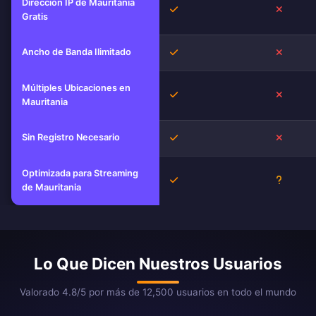
Dirección IP de Mauritania
Sí
No
Gratis
Ancho de Banda Ilimitado
Sí
No
Múltiples Ubicaciones en
Sí
No
Mauritania
Sin Registro Necesario
Sí
No
Optimizada para Streaming
Sí
Descon
de Mauritania
Lo Que Dicen Nuestros Usuarios
Valorado 4.8/5 por más de 12,500 usuarios en todo el mundo