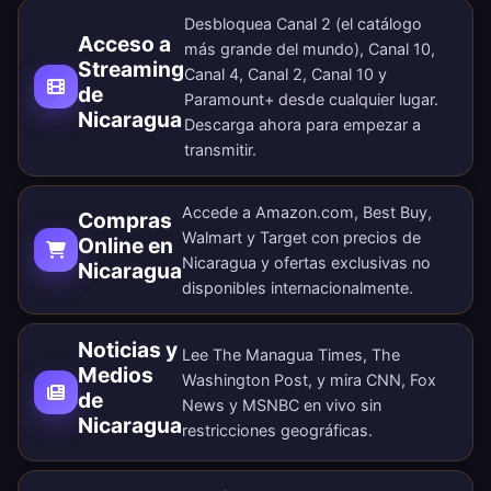
Desbloquea Canal 2 (el catálogo
Acceso a
más grande del mundo), Canal 10,
Streaming
Canal 4, Canal 2, Canal 10 y
de
Paramount+ desde cualquier lugar.
Nicaragua
Descarga ahora
para empezar a
transmitir.
Accede a Amazon.com, Best Buy,
Compras
Walmart y Target con precios de
Online en
Nicaragua y ofertas exclusivas no
Nicaragua
disponibles internacionalmente.
Noticias y
Lee The Managua Times, The
Medios
Washington Post, y mira CNN, Fox
de
News y MSNBC en vivo sin
Nicaragua
restricciones geográficas.