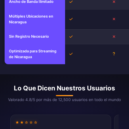
Ancho de Banda Ilimitado
Sí
No
Múltiples Ubicaciones en
Sí
No
Nicaragua
Sin Registro Necesario
Sí
No
Optimizada para Streaming
Sí
Descon
de Nicaragua
Lo Que Dicen Nuestros Usuarios
Valorado 4.8/5 por más de 12,500 usuarios en todo el mundo
★★☆☆☆
★★