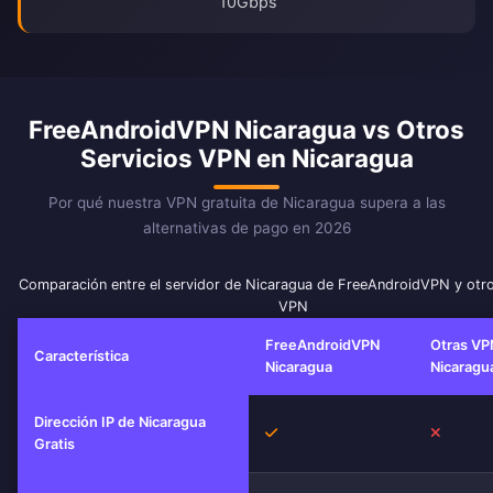
10Gbps
FreeAndroidVPN Nicaragua vs Otros
Servicios VPN en Nicaragua
Por qué nuestra VPN gratuita de Nicaragua supera a las
alternativas de pago en 2026
Comparación entre el servidor de Nicaragua de FreeAndroidVPN y otro
VPN
FreeAndroidVPN
Otras VP
Característica
Nicaragua
Nicaragu
Dirección IP de Nicaragua
Sí
No
Gratis