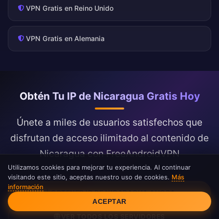
VPN Gratis en Reino Unido
VPN Gratis en Alemania
Obtén Tu IP de Nicaragua Gratis Hoy
Únete a miles de usuarios satisfechos que
disfrutan de acceso ilimitado al contenido de
Nicaragua con FreeAndroidVPN
Utilizamos cookies para mejorar tu experiencia. Al continuar
visitando este sitio, aceptas nuestro uso de cookies.
Más
información
Consentimiento de cookies
OBTENER IP DE NICARAGUA AHORA
ACEPTAR
VER TODOS LOS SERVIDORES