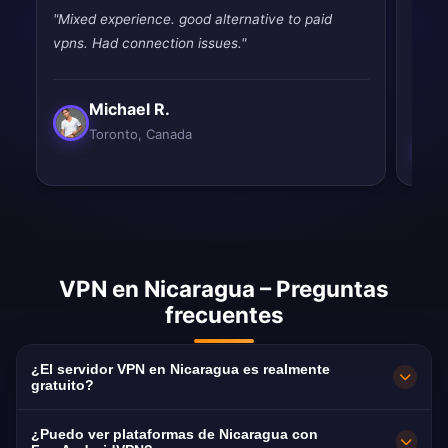
"Mixed experience. good alternative to paid
"Pret
vpns. Had connection issues."
works
slow.
Michael R.
Toronto, Canada
VPN en Nicaragua – Preguntas
frecuentes
¿El servidor VPN en Nicaragua es realmente
gratuito?
100 % gratuito. Servidores en Managua sin
¿Puedo ver plataformas de Nicaragua con